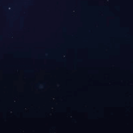
18612287812（招标）18612287819（造价）
18519060220（监理）18519060190（设计）
北京市丰台区广安路9号国投财富广场6号楼1601室