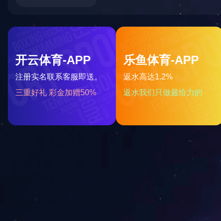
5000
集团采取集中管理分散经营模式，业务辐射全国各地，
本科以上学历占公司员工总数的80%，其中，注册造价师、
个业务全面覆盖全国的专业化团队。
集团拥有华体会体育官方网站-华体会体育（中国） 设
体育（中国） 造价四大核心版块，既可以独立承揽业务又
业、水利、煤炭、能源、交通等诸多行业，服务客户包括自
创地产、首钢集团、国奥集团等知名企业。