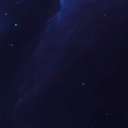
，已完成了从单一业务向多元化经营的战略性转变，在今后的发展道路上
、永续经营”的职业操守，以科学的管理、专业的素质、优质的服务，回
邀请各界精英加强合作、共创未来，信任华体会体育官方网站-华体会体