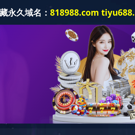
体会体育官方网站-
招标信息
主要业务
体会体育（中国）
动态