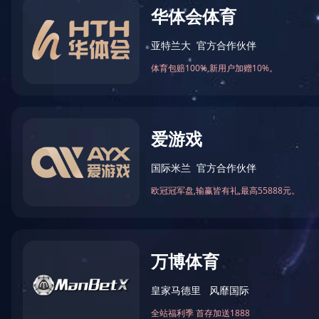
董事长致辞
集团简介
组织架构
公司资质
集团简介
华体会体育官方网站-华体会体育（中国） 是一家全
国投财富广场。集团旗下有北京华体会体育官方网站-华体会
体会体育（中国） 通科技有限公司等多家企业。具有工程
ISO9001质量管理、ISO14001环境管理、ISO45001职业