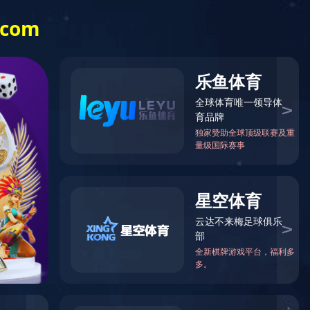
||
010-63392899 / 010-63509799
政策法规
华体会体育官方网站-
华体会体育（中国）