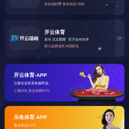
2024年12月27日，华体会体育官方网站-华体会体育（中国