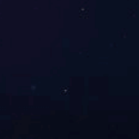
三、中国传媒大学海南国际学院
中国传媒大学海南国际学院，位于海南陵水黎安国际教育
育开放发展的新标杆。是学校从国内一流向国际一流跨越的阶梯
成立海南国际学院，统筹学校在海南的中外合作办学工作。