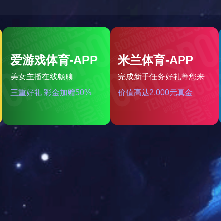
类项目竞争性磋商公告；
根据供应商
针对本
项目具体实施计划
方案
，包括但不限于：
①
进行综合评审：
（1）包括以上
2
项内容，相应内容符合项目需求，并满足项目
（2）包括以上
2
项内容，但部分内容不符合项目需求，不能确
（3）只包括以上1项内容，提供的内容符合项目需求，满足项
（4）只包括以上
1
项内容，且提供的内容不符合项目需求，不