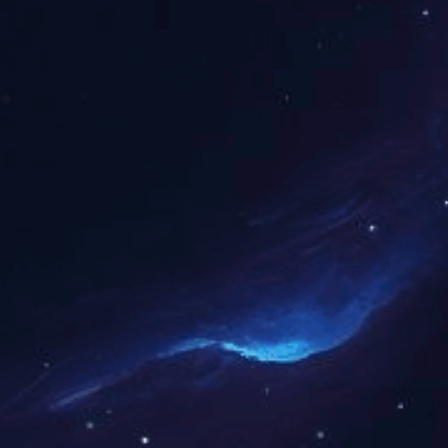
更正为：
2
具体实施计划
10分
其他内容不变
三、其他补充事项