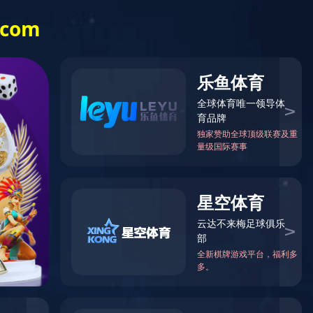
||
010-63392899 / 010-63509799
政策法规
华体会体育官方网站-
华体会体育（中国）