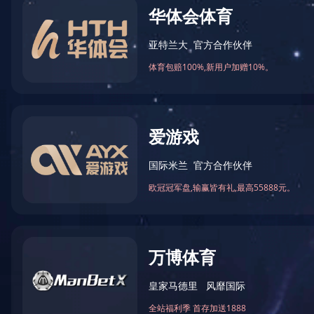
招标信息
变更公告
2026
一、项目基本情况
原公告的采购编号：HCZB2025-C001；