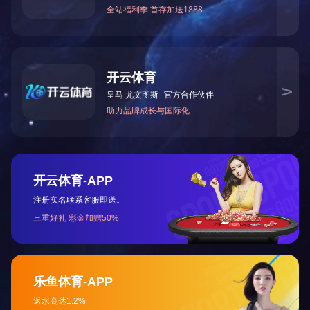
现调整为“详细评审-服务团队 1.团队核心成员
项目，得10分”。
其余按原磋商文件执行。
注：此公告视为磋商文件的组成部分，与磋商文
由此造成的不便，敬请谅解。