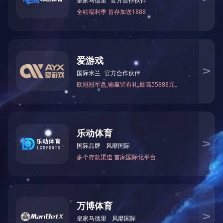
建议修改为:将签约数量减少到30个以内。
答：
按原磋商文件执行。
二、
疑问：
评分标准中生源覆盖及与学校的签约情况
得4分；覆盖6-8市的，得6分；9市及以上的，得8分
建议修改为:贵校2026年分类招生宣传采购需求
答：
按原磋商文件执行。
三、
疑问：
采购文件中要求服务团队的评分标准：团
中、中职路线宣传项目，成果经业主单位书面认可的，
建议修改为:核心人员的工作年限须经成果经业主
答：
第三章 磋商办法中“详细评审-服务团队 1
中、中职路线宣传项目，成果经业主单位书面认可的，